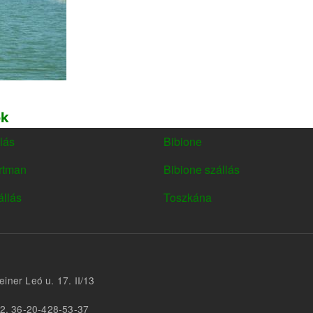
ok
lás
Bibione
FOOTER
MENU3
rtman
Bibione szállás
állás
Toszkána
iner Leó u. 17. II/13
42, 36-20-428-53-37