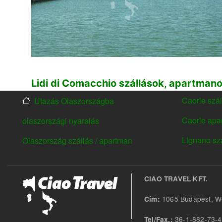
Lidi di Comacchio szállások, apartman
Caorle szál
Utazás Olaszországba
FOOTER
FOOTER
MENU1
MENU2
Caorle apa
olaszországi nyaralás
Lignano sz
Olaszország szállás / apartman
CIAO TRAVEL KFT.
1065 Budapest, We
Cím:
36-1-882-73-
Tel/Fax.: