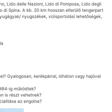
no, Lido delle Nazioni, Lido di Pomposa, Lido degli
do di Spina. A kb. 20 km hosszan elterülő tengerpart
nyugágyak/ nyugszékek, vizisportolási lehetőségek,
ia
 el? Gyalogosan, kerékpárral, lóháton vagy hajóval
1984-ig működtek?
n is részt vehetnek?
ialitása az angolna?