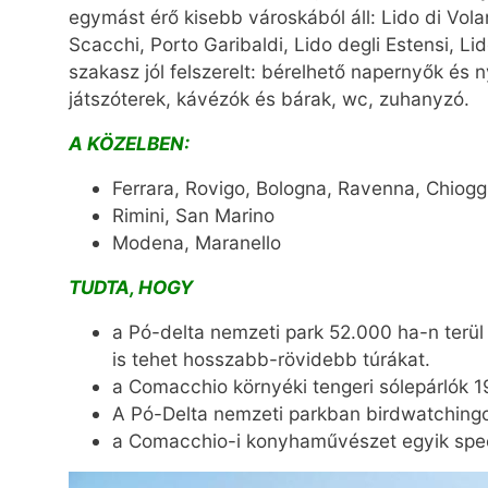
egymást érő kisebb városkából áll: Lido di Vola
Scacchi, Porto Garibaldi, Lido degli Estensi, Li
szakasz jól felszerelt: bérelhető napernyők és 
játszóterek, kávézók és bárak, wc, zuhanyzó.
A KÖZELBEN:
Ferrara, Rovigo, Bologna, Ravenna, Chiogg
Rimini, San Marino
Modena, Maranello
TUDTA, HOGY
a Pó-delta nemzeti park 52.000 ha-n terül
is tehet hosszabb-rövidebb túrákat.
a Comacchio környéki tengeri sólepárlók 
A Pó-Delta nemzeti parkban birdwatchingo
a Comacchio-i konyhaművészet egyik spec