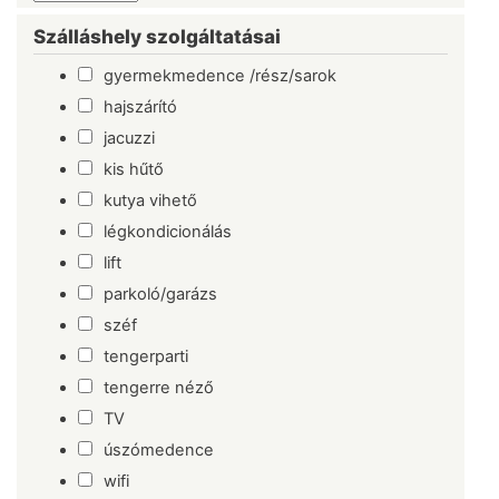
Szálláshely szolgáltatásai
gyermekmedence /rész/sarok
hajszárító
jacuzzi
kis hűtő
kutya vihető
légkondicionálás
lift
parkoló/garázs
széf
tengerparti
tengerre néző
TV
úszómedence
wifi