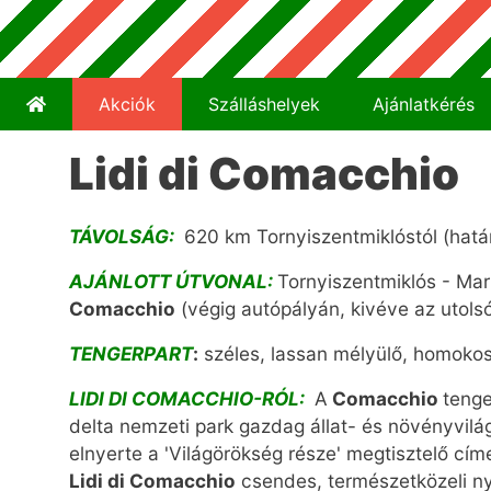
Akciók
Szálláshelyek
Ajánlatkérés
Lidi di Comacchio
TÁVOLSÁG:
620 km Tornyiszentmiklóstól (határ
AJÁNLOTT ÚTVONAL:
Tornyiszentmiklós - Mari
Comacchio
(végig autópályán, kivéve az utols
TENGERPART
:
széles, lassan mélyülő, homokos
LIDI DI COMACCHIO-RÓL:
A
Comacchio
tenge
delta nemzeti park gazdag állat- és növényvilá
elnyerte a 'Világörökség része' megtisztelő címe
Lidi di Comacchio
csendes, természetközeli ny