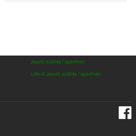
Jesolo szállás / apartman
FOOTER
MENU4
Lido di Jesolo szállás / apartman