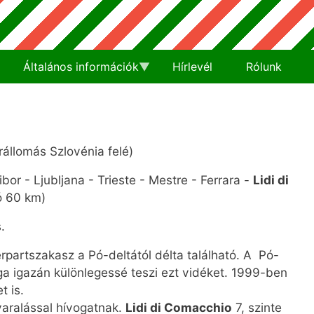
Általános információk
Hírlevél
Rólunk
állomás Szlovénia felé)
bor - Ljubljana - Trieste - Mestre - Ferrara -
Lidi di
ó 60 km)
.
rpartszakasz a Pó-deltától délta található. A Pó-
ga igazán különlegessé teszi ezt vidéket. 1999-ben
t is.
aralással hívogatnak.
Lidi di Comacchio
7, szinte