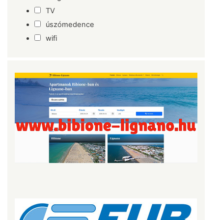
TV
úszómedence
wifi