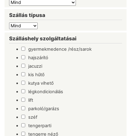
Szállás típusa
Szálláshely szolgáltatásai
gyermekmedence /rész/sarok
hajszárító
jacuzzi
kis hűtő
kutya vihető
légkondicionálás
lift
parkoló/garázs
széf
tengerparti
tengerre néző