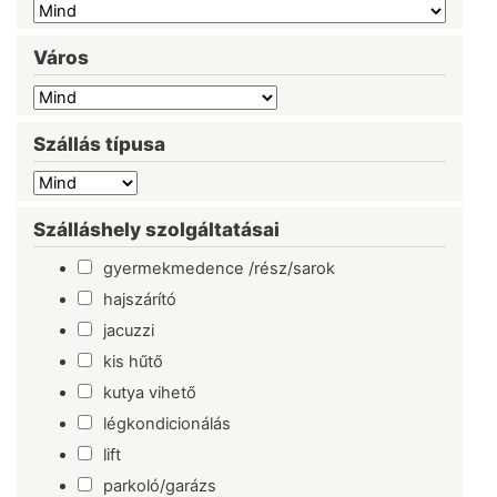
Város
Szállás típusa
Szálláshely szolgáltatásai
gyermekmedence /rész/sarok
hajszárító
jacuzzi
kis hűtő
kutya vihető
légkondicionálás
lift
parkoló/garázs